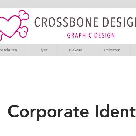
roschüren
Flyer
Plakate
Etiketten
Corporate Ident